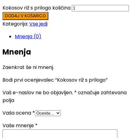
Kokosov riž s prilogo količina
DODAJ V KOŠARICO
Kategorija:
Vse jedi
Mnenja (0)
Mnenja
Zaenkrat še ni mnenj.
Bodi prvi ocenjevalec “Kokosov riž s prilogo”
Vaš e-naslov ne bo objavljen.
*
označuje zahtevana
polja
Vaša ocena
*
Vaše mnenje
*