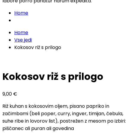
labore porro pariatur harum expedita.
Home
Home
Vse jedi
Kokosov riž s prilogo
Kokosov riž s prilogo
9,00
€
Riž kuhan s kokosovim oljem, pisano papriko in
začimbami (beli poper, curry, ingver, timijan, čebula,
suhe ribe in lovorov list), postrežen z mesom po izbiri:
piščanec ali puran ali govedina