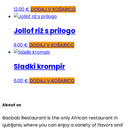
12,00
€
DODAJ V KOŠARICO
Jollof riž s prilogo
9,00
€
DODAJ V KOŠARICO
Sladki krompir
6,00
€
DODAJ V KOŠARICO
About us
Baobab Restaurant is the only African restaurant in
Ljubljana, where you can enjoy a variety of flavors and