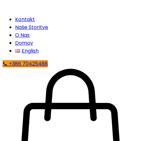
Kontakt
Naše Storitve
O Nas
Domov
English
📞 +386 70425488