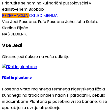
Pridružite se nam na kulinarični pustolovščini v
edinstvenem Baobab
REZERVACIJA
OGLED MENIJA
Vse Jedi
Posebna: Fufu
Posebna Juha
Juha
Solata
Sladice
Pijače
NAŠ JEDILNIK
Vse Jedi
Okusne jedi čakajo na vaše odkritje
Fižol in plantane
Posebna vrsta majhnega temnega nigerijskega fižola,
kuhanega na tradicionalen način s paradižniki, čebulo
in začimbami. Plantana je posebna vrsta banane, ki se
uporablja za cvrtje ali pečenje