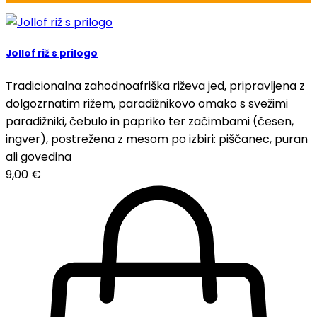
Jollof riž s prilogo
Tradicionalna zahodnoafriška riževa jed, pripravljena z
dolgozrnatim rižem, paradižnikovo omako s svežimi
paradižniki, čebulo in papriko ter začimbami (česen,
ingver), postrežena z mesom po izbiri: piščanec, puran
ali govedina
9,00
€