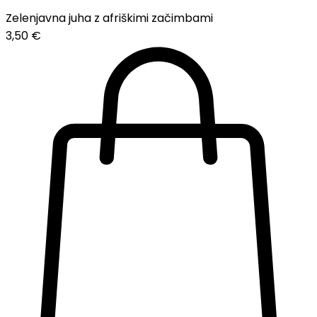
Zelenjavna juha z afriškimi začimbami
3,50
€