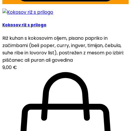
Kokosov riž s prilogo
Riž kuhan s kokosovim oljem, pisano papriko in
začimbami (beli poper, curry, ingver, timijan, čebula,
suhe ribe in lovorov list), postrežen z mesom po izbiri:
piščanec ali puran ali govedina
9,00
€