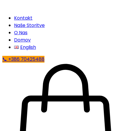
Kontakt
Naše Storitve
O Nas
Domov
English
📞 +386 70425488