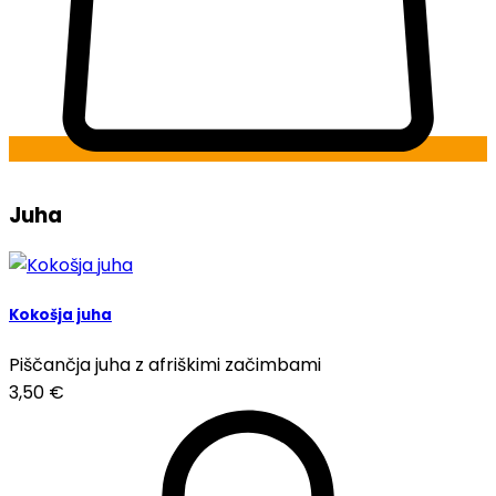
Juha
Kokošja juha
Piščančja juha z afriškimi začimbami
3,50
€