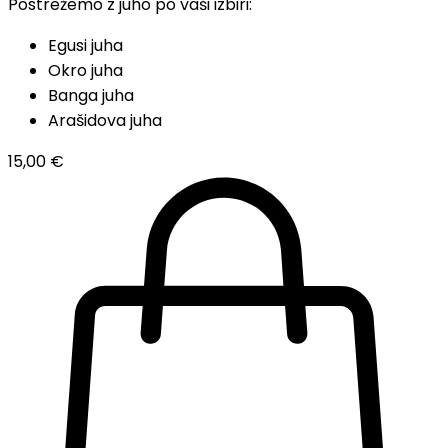
Postrežemo z juho po vaši izbiri:
Egusi juha
Okro juha
Banga juha
Arašidova juha
15,00
€