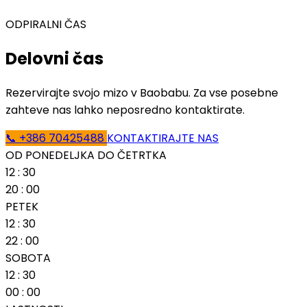
ODPIRALNI ČAS
Delovni čas
Rezervirajte svojo mizo v Baobabu. Za vse posebne
zahteve nas lahko neposredno kontaktirate.
📞 +386 70425488
KONTAKTIRAJTE NAS
OD PONEDELJKA DO ČETRTKA
12
:
30
20
:
00
PETEK
12
:
30
22
:
00
SOBOTA
12
:
30
00
:
00