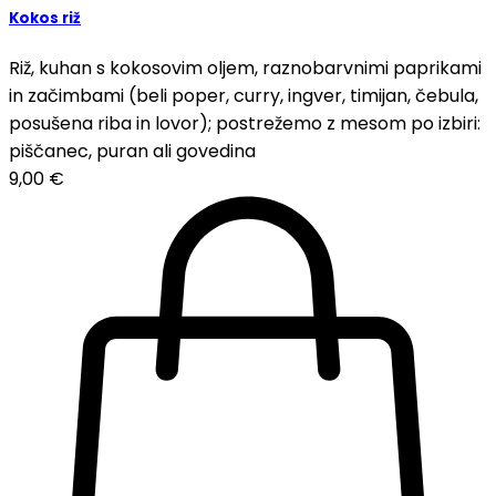
Kokos riž
Riž, kuhan s kokosovim oljem, raznobarvnimi paprikami
in začimbami (beli poper, curry, ingver, timijan, čebula,
posušena riba in lovor); postrežemo z mesom po izbiri:
piščanec, puran ali govedina
9,00
€