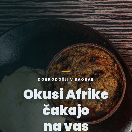
DOBRODOŠLI V BAOBAB
Okusi Afrike
čakajo
na vas