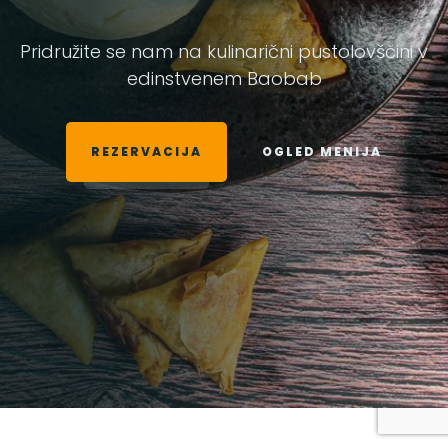
Pridružite se nam na kulinarični pustolovščini v
edinstvenem Baobab
REZERVACIJA
OGLED MENIJA